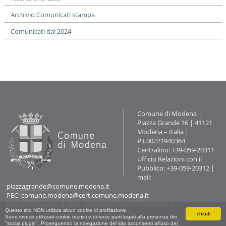
Archivio Comunicati stampa
Comunicati dal 2024
Contatti
Comune di Modena |
Piazza Grande 16 | 41121
Modena – Italia |
P.I.00221940364
Centralino: +39-059-20311
Ufficio Relazioni con il
Pubblico: +39-059-20312 |
mail:
piazzagrande@comune.modena.it
PEC:
comune.modena@cert.comune.modena.it
Redazione www
| E-Mail:
retecivica@comune.modena.it
Questo sito NON utilizza alcun cookie di profilazione.
chiudi
Questo sito è stato testato e ottimizzato per Firefox, Chrome, Safari,
Sono invece utilizzati cookie tecnici e di terze parti legati alla presenza dei
"social plugin". Proseguendo la navigazione del sito acconsenti all'uso dei