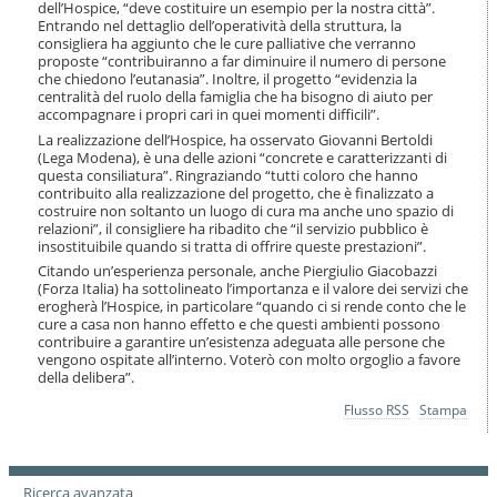
dell’Hospice, “deve costituire un esempio per la nostra città”.
Entrando nel dettaglio dell’operatività della struttura, la
consigliera ha aggiunto che le cure palliative che verranno
proposte “contribuiranno a far diminuire il numero di persone
che chiedono l’eutanasia”. Inoltre, il progetto “evidenzia la
centralità del ruolo della famiglia che ha bisogno di aiuto per
accompagnare i propri cari in quei momenti difficili”.
La realizzazione dell’Hospice, ha osservato Giovanni Bertoldi
(Lega Modena), è una delle azioni “concrete e caratterizzanti di
questa consiliatura”. Ringraziando “tutti coloro che hanno
contribuito alla realizzazione del progetto, che è finalizzato a
costruire non soltanto un luogo di cura ma anche uno spazio di
relazioni”, il consigliere ha ribadito che “il servizio pubblico è
insostituibile quando si tratta di offrire queste prestazioni”.
Citando un’esperienza personale, anche Piergiulio Giacobazzi
(Forza Italia) ha sottolineato l’importanza e il valore dei servizi che
erogherà l’Hospice, in particolare “quando ci si rende conto che le
cure a casa non hanno effetto e che questi ambienti possono
contribuire a garantire un’esistenza adeguata alle persone che
vengono ospitate all’interno. Voterò con molto orgoglio a favore
della delibera”.
Azioni
Flusso RSS
Stampa
sul
documento
Ricerca avanzata