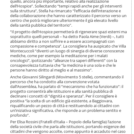
quello, ancora più importante, relativo alla realizzazione
dell’Hospice”. Sollecitando “tempi rapidi anche per gli interventi
sulla struttura”, Stella ha rimarcato “l’efficacia dell’interazione e
della collaborazione che hanno caratterizzato il percorso verso un
centro che potrà migliorare ulteriormente il già elevato livello
della sanità pubblica del territorio”.
“Il progetto dell’Hospice permetterà di rigenerare spazi esterni ma
soprattutto quelli personali – ha detto Paola Aime (Verdi) –, tutti
abbiamo diritto a non soffrire e a essere accompagnati con
compassione e competenza”. La consigliera ha auspicato che Villa
Montecuccoli “diventi un luogo di sinergia di diverse conoscenze
mediche, come per esempio la meditazione per i malati
oncologici”, ipotizzando “alleanze tra saperi differenti” con la
consapevolezza tuttavia che “la medicina è una sola e che le
persone hanno diritto al meglio e al massimo”.
Anche Giovanni Silingardi (Movimento 5 stelle), commentando il
percorso che ha condotto alla convenzione votata
dall’Assemblea, ha parlato di “meccanismo che ha funzionato”: il
progetto consentirà alle istituzioni e alla sanità pubblica di
declinare i concetti di “dignità e speranza”. Per il consigliere è
positiva “la scelta di un edificio già esistente, a Baggiovara,
riqualificando un pezzo di città e restituendolo ai cittadini con
un’iniziativa significativa, che risponde a un problema sentito e
profondo”.
Per Elisa Rossini (Fratelli d’Italia – Popolo della famiglia) l’azione
della società civile che parla alle istituzioni, portando esigenze dei
cittadini che vengono accolte, come appunto è accaduto nel caso