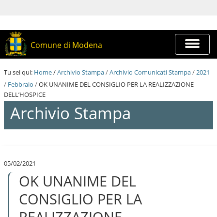
S
a
l
t
a
Espandi
Comune di Modena
a
barra
i
di
c
navigazi
Tu sei qui:
Home
/
Archivio Stampa
/
Archivio Comunicati Stampa
/
2021
o
n
/
Febbraio
/
OK UNANIME DEL CONSIGLIO PER LA REALIZZAZIONE
t
DELL’HOSPICE
e
Archivio Stampa
n
u
t
i
S
.
a
|
l
S
05/02/2021
t
a
OK UNANIME DEL
a
l
a
t
i
CONSIGLIO PER LA
a
c
a
o
REALIZZAZIONE
l