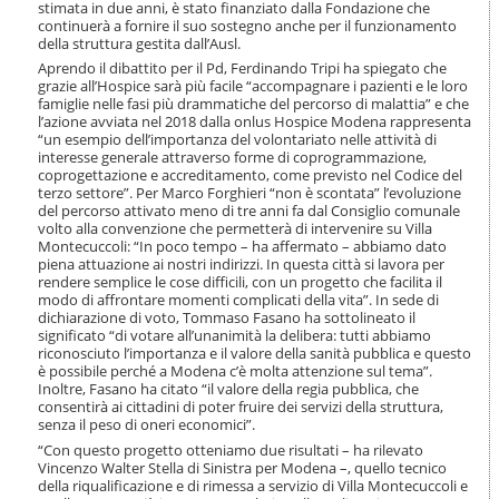
stimata in due anni, è stato finanziato dalla Fondazione che
i
continuerà a fornire il suo sostegno anche per il funzionamento
o
della struttura gestita dall’Ausl.
n
Aprendo il dibattito per il Pd, Ferdinando Tripi ha spiegato che
e
grazie all’Hospice sarà più facile “accompagnare i pazienti e le loro
famiglie nelle fasi più drammatiche del percorso di malattia” e che
l’azione avviata nel 2018 dalla onlus Hospice Modena rappresenta
“un esempio dell’importanza del volontariato nelle attività di
interesse generale attraverso forme di coprogrammazione,
coprogettazione e accreditamento, come previsto nel Codice del
terzo settore”. Per Marco Forghieri “non è scontata” l’evoluzione
del percorso attivato meno di tre anni fa dal Consiglio comunale
volto alla convenzione che permetterà di intervenire su Villa
Montecuccoli: “In poco tempo – ha affermato – abbiamo dato
piena attuazione ai nostri indirizzi. In questa città si lavora per
rendere semplice le cose difficili, con un progetto che facilita il
modo di affrontare momenti complicati della vita”. In sede di
dichiarazione di voto, Tommaso Fasano ha sottolineato il
significato “di votare all’unanimità la delibera: tutti abbiamo
riconosciuto l’importanza e il valore della sanità pubblica e questo
è possibile perché a Modena c’è molta attenzione sul tema”.
Inoltre, Fasano ha citato “il valore della regia pubblica, che
consentirà ai cittadini di poter fruire dei servizi della struttura,
senza il peso di oneri economici”.
“Con questo progetto otteniamo due risultati – ha rilevato
Vincenzo Walter Stella di Sinistra per Modena –, quello tecnico
della riqualificazione e di rimessa a servizio di Villa Montecuccoli e