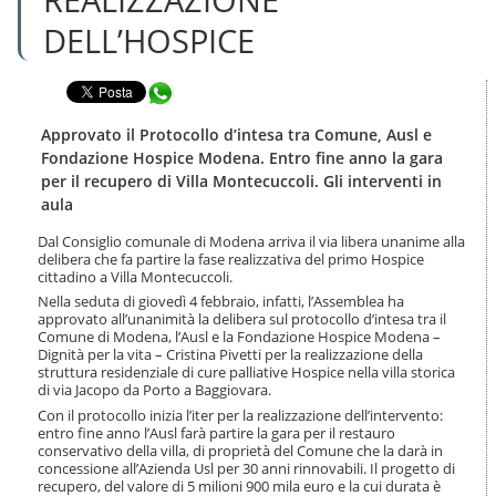
n
l
t
DELL’HOSPICE
a
e
n
n
a
u
Condividi in WhatsApp
v
t
i
i
g
Approvato il Protocollo d’intesa tra Comune, Ausl e
.
a
Fondazione Hospice Modena. Entro fine anno la gara
|
z
per il recupero di Villa Montecuccoli. Gli interventi in
S
i
aula
a
o
l
n
Dal Consiglio comunale di Modena arriva il via libera unanime alla
t
e
delibera che fa partire la fase realizzativa del primo Hospice
a
cittadino a Villa Montecuccoli.
a
Nella seduta di giovedì 4 febbraio, infatti, l’Assemblea ha
l
approvato all’unanimità la delibera sul protocollo d’intesa tra il
l
Comune di Modena, l’Ausl e la Fondazione Hospice Modena –
a
Dignità per la vita – Cristina Pivetti per la realizzazione della
n
struttura residenziale di cure palliative Hospice nella villa storica
a
di via Jacopo da Porto a Baggiovara.
v
Con il protocollo inizia l’iter per la realizzazione dell’intervento:
i
entro fine anno l’Ausl farà partire la gara per il restauro
g
conservativo della villa, di proprietà del Comune che la darà in
a
concessione all’Azienda Usl per 30 anni rinnovabili. Il progetto di
z
recupero, del valore di 5 milioni 900 mila euro e la cui durata è