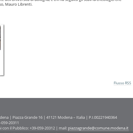
o, Mauro Librenti.
o
Flusso RSS
na | Piazza Grande 16 | 41121 Modena – Italia | P.I.00221940364
9-059-20311
ni con il Pubblico: +39-059-20312 | mail:
piazzagrande@comune.modena.it