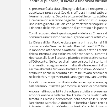
aprire al pubblico, si lavora a una visita virtua
l
u
a
t
Si presenterà alla città all’insegna dell’arte il recupero
n
auspicata ripresa post Covid, si affiderà innanzi tutto alla
i
a
l’Amministrazione. Decori e pitture del Seicento, attribui
.
v
luce dai lavori e saranno oggetto di ulteriori studi e app
|
una visita guidata virtuale che permetterà di scoprire 
i
S
il rispetto delle misure sanitarie di contrasto alla pande
g
a
a
Con il recupero degli spazi suggestivi della ex Chiesa e 
l
comunità una testimonianza di grande valore artistico e 
z
t
i
La Chiesa di San Paolo è citata per la prima volta nel 11
a
o
consacrata dal Vescovo Alberto Boschetti nel 1262; l’ex
a
n
le monache affidarono a Raffaele Rinaldi detto “il Menia
l
chiesa interna a uso esclusivo delle monache. Durante i 
e
l
riportato alla luce il tessuto pittorico e decorativo sei
a
all’Ottocento. Nel corso di almeno sei secoli di storia, in
n
interventi di adeguamento finalizzati alle necessità d’us
a
ascrive all’artista Giovanni Battista Codebue (Modena 1
attribuita anche la perduta pittura nell’ovato centrale de
v
nelle nicchie, rappresentanti Sant’Agostino, San Gemini
i
g
I locali torneranno fruibili ai modenesi e ospiteranno, app
sale saranno utilizzate per mostre in corso di progra
a
z
Ancora nell’impossibilità di svolgere attività in prese
i
scoprire online le bellezze che il restauro ha rivelato att
o
filmata in Chiesa e nell’oratorio, sarà accessibile su soc
l’architetto Micaela Goldoni di Politecnica e l’architetto
n
Seicento attribuito al Codebue: Sonia Cavicchioli, docent