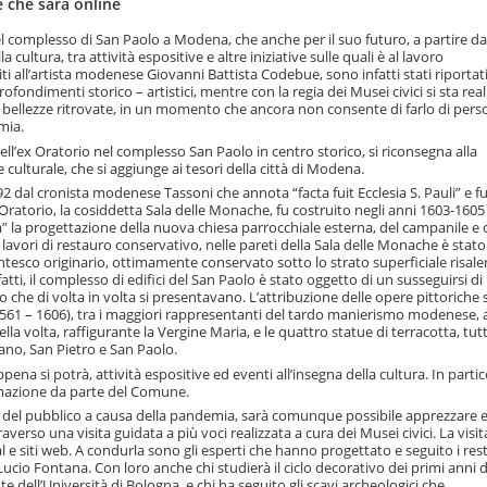
le che sarà online
 del complesso di San Paolo a Modena, che anche per il suo futuro, a partire da
 cultura, tra attività espositive e altre iniziative sulle quali è al lavoro
ti all’artista modenese Giovanni Battista Codebue, sono infatti stati riportati
rofondimenti storico – artistici, mentre con la regia dei Musei civici si sta re
le bellezze ritrovate, in un momento che ancora non consente di farlo di pers
mia.
dell’ex Oratorio nel complesso San Paolo in centro storico, si riconsegna alla
culturale, che si aggiunge ai tesori della città di Modena.
92 dal cronista modenese Tassoni che annota “facta fuit Ecclesia S. Pauli” e f
 Oratorio, la cosiddetta Sala delle Monache, fu costruito negli anni 1603-16
” la progettazione della nuova chiesa parrocchiale esterna, del campanile e 
lavori di restauro conservativo, nelle pareti della Sala delle Monache è stato
centesco originario, ottimamente conservato sotto lo strato superficiale risale
fatti, il complesso di edifici del San Paolo è stato oggetto di un susseguirsi di
o che di volta in volta si presentavano. L’attribuzione delle opere pittoriche s
561 – 1606), tra i maggiori rappresentanti del tardo manierismo modenese, a
lla volta, raffigurante la Vergine Maria, e le quattro statue di terracotta, tut
ano, San Pietro e San Paolo.
ena si potrà, attività espositive ed eventi all’insegna della cultura. In partico
mmazione da parte del Comune.
nza del pubblico a causa della pandemia, sarà comunque possibile apprezzare 
raverso una visita guidata a più voci realizzata a cura dei Musei civici. La visit
ial e siti web. A condurla sono gli esperti che hanno progettato e seguito i rest
 Lucio Fontana. Con loro anche chi studierà il ciclo decorativo dei primi anni d
e dell’Università di Bologna, e chi ha seguito gli scavi archeologici che