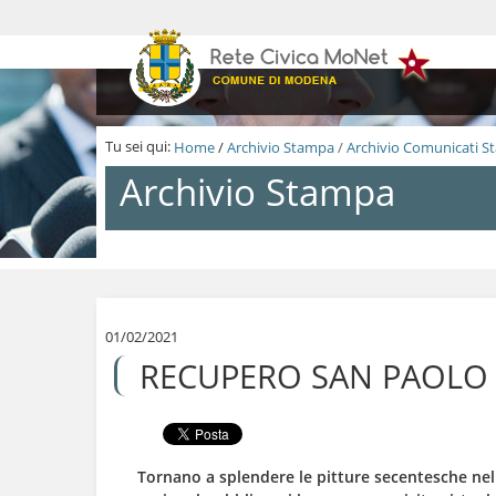
S
a
l
t
a
a
i
Tu sei qui:
Home
/
Archivio Stampa
/
Archivio Comunicati 
c
o
Archivio Stampa
n
t
e
n
S
u
a
t
l
i
t
.
a
01/02/2021
|
a
RECUPERO SAN PAOLO /
S
i
a
c
l
o
t
n
a
t
a
e
Tornano a splendere le pitture secentesche nell
l
n