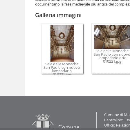
e
documentano la fase medievale più antica del compless
Galleria immagini
Sala delle Monache
San Paolo con nuov
lampadario oriz
010221.jpg
Sala delle Monache
San Paolo con nuovo
lampadario
010221.jpg
Azioni
sul
documento
Contatti
Comune di Mode
Centralino: +3
Ufficio Relazio