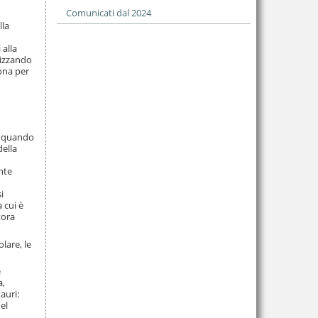
Comunicati dal 2024
lla
 alla
alizzando
ona per
u
05 quando
della
nte
i
 cui è
tora
lare, le
e
a,
auri:
el