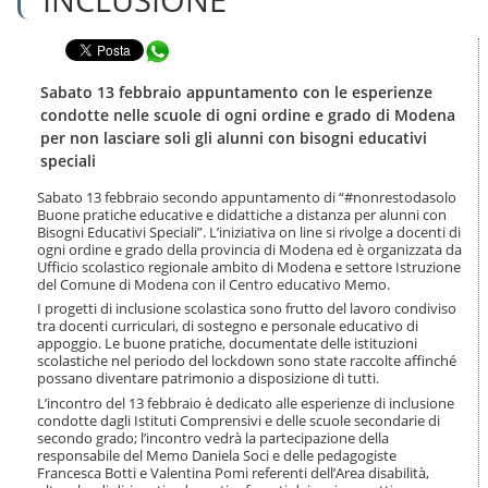
n
l
t
a
e
Condividi in WhatsApp
n
n
a
u
v
Sabato 13 febbraio appuntamento con le esperienze
t
i
condotte nelle scuole di ogni ordine e grado di Modena
i
g
per non lasciare soli gli alunni con bisogni educativi
.
a
speciali
|
z
S
i
Sabato 13 febbraio secondo appuntamento di “#nonrestodasolo
a
o
Buone pratiche educative e didattiche a distanza per alunni con
l
n
Bisogni Educativi Speciali”. L’iniziativa on line si rivolge a docenti di
t
e
ogni ordine e grado della provincia di Modena ed è organizzata da
a
Ufficio scolastico regionale ambito di Modena e settore Istruzione
a
del Comune di Modena con il Centro educativo Memo.
l
I progetti di inclusione scolastica sono frutto del lavoro condiviso
l
tra docenti curriculari, di sostegno e personale educativo di
a
appoggio. Le buone pratiche, documentate delle istituzioni
n
scolastiche nel periodo del lockdown sono state raccolte affinché
possano diventare patrimonio a disposizione di tutti.
a
v
L’incontro del 13 febbraio è dedicato alle esperienze di inclusione
i
condotte dagli Istituti Comprensivi e delle scuole secondarie di
g
secondo grado; l’incontro vedrà la partecipazione della
responsabile del Memo Daniela Soci e delle pedagogiste
a
Francesca Botti e Valentina Pomi referenti dell’Area disabilità,
z