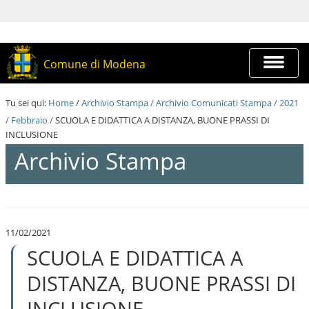
S
a
l
t
a
Espandi
Comune di Modena
a
barra
i
di
c
navigazi
Tu sei qui:
Home
/
Archivio Stampa
/
Archivio Comunicati Stampa
/
2021
o
n
/
Febbraio
/
SCUOLA E DIDATTICA A DISTANZA, BUONE PRASSI DI
t
INCLUSIONE
e
Archivio Stampa
n
u
t
i
S
.
a
|
l
S
11/02/2021
t
a
SCUOLA E DIDATTICA A
a
l
a
t
i
DISTANZA, BUONE PRASSI DI
a
c
a
o
INCLUSIONE
l