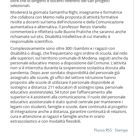
oltre che di dirigenti e docenti referenti dei vari progetti
i
selezionati.
o
Modererà la giornata Samantha Righi, insegnante e formatrice
n
che collabora con Memo nella proposta di attività formative
e
rivolte a docenti sul tema dell'inclusione e della Comunicazione
aumentativa e alternativa. Il professor Renzo Vianello
commenterà e rifletterà sulle Buone Pratiche che saranno anche
richiamate sul sito, Disabilità Intellettive di cui Vianello è
responsabile scientifico.
Complessivamente sono oltre 300 i bambini e i ragazzi con
disabilità o disagi, che frequentano ogni ordine di scuola, dal nido
alle superiori, sul territorio comunale di Modena, seguiti anche da
personale educativo messo a disposizione dal Comune. L’attività
non si è interrotta durante la sospensione scolastica dovuta alla
pandemia. Dopo aver sondato disponibilità del personale già
assegnato alle scuole, gli uffici del settore Istruzione hanno
proposto alle scuole di utilizzare il personale disponibile al
sostegno a distanza: 211 educatori di sostegno (pea, personale
educativo assistenziale), 54 tutor per l’affiancamento alle
superiori e 4 assistenti alla comunicazione. Il ruolo del personale
educativo assistenziale è stato quindi centrale per mantenere i
legami con studenti, famiglie e scuole, dare continuità al progetto
di integrazione anche a distanza, garantire continuità di relazioni,
cura e attenzione ai ragazzi e famiglie anche in orario
extrascolastico e con modalità flessibili.
Azioni
Flusso RSS
Stampa
sul