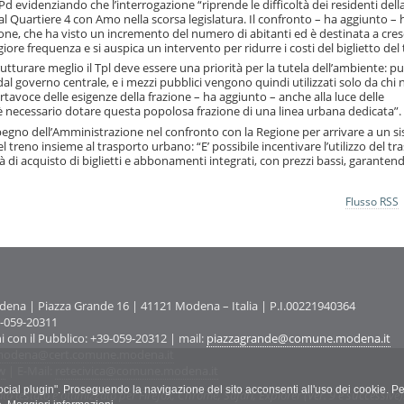
d evidenziando che l’interrogazione “riprende le difficoltà dei residenti dell
al Quartiere 4 con Amo nella scorsa legislatura. Il confronto – ha aggiunto – 
zione, che ha visto un incremento del numero di abitanti ed è destinata a cre
re frequenza e si auspica un intervento per ridurre i costi del biglietto del 
trutturare meglio il Tpl deve essere una priorità per la tutela dell’ambiente: 
dal governo centrale, e i mezzi pubblici vengono quindi utilizzati solo da chi
rtavoce delle esigenze della frazione – ha aggiunto – anche alla luce delle
; è necessario dotare questa popolosa frazione di una linea urbana dedicata”.
impegno dell’Amministrazione nel confronto con la Regione per arrivare a un s
del treno insieme al trasporto urbano: “E’ possibile incentivare l’utilizzo del t
 di acquisto di biglietti e abbonamenti integrati, con prezzi bassi, garanten
Flusso RSS
na | Piazza Grande 16 | 41121 Modena – Italia | P.I.00221940364
9-059-20311
ni con il Pubblico: +39-059-20312 | mail:
piazzagrande@comune.modena.it
odena@cert.comune.modena.it
w
| E-Mail:
retecivica@comune.modena.it
"social plugin". Proseguendo la navigazione del sito acconsenti all'uso dei cookie. Pe
ato testato e ottimizzato per Firefox, Chrome, Safari, Explorer (Ver. 9 e successive)