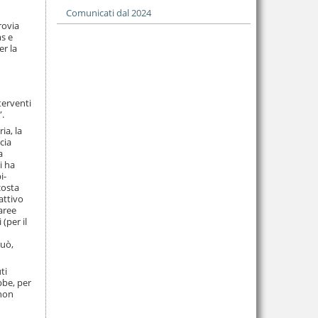
Comunicati dal 2024
rovia
ms e
er la
terventi
”.
ia, la
cia
a
i ha
i-
costa
attivo
 aree
(per il
può,
ti
bbe, per
 non