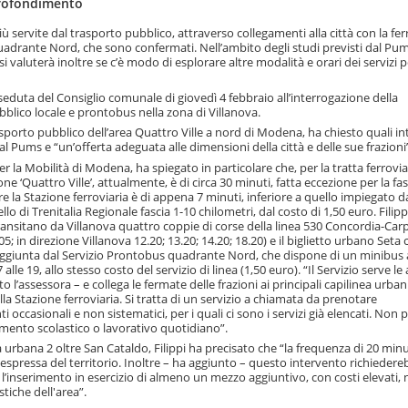
profondimento
 servite dal trasporto pubblico, attraverso collegamenti alla città con la fer
uadrante Nord, che sono confermati. Nell’ambito degli studi previsti dal Pu
i valuterà inoltre se c’è modo di esplorare altre modalità e orari dei servizi p
seduta del Consiglio comunale di giovedì 4 febbraio all’interrogazione della
bblico locale e prontobus nella zona di Villanova.
trasporto pubblico dell’area Quattro Ville a nord di Modena, ha chiesto quali in
dal Pums e “un’offerta adeguata alle dimensioni della città e delle sue frazioni
er la Mobilità di Modena, ha spiegato in particolare che, per la tratta ferroviar
ne ‘Quattro Ville’, attualmente, è di circa 30 minuti, fatta eccezione per la fas
re la Stazione ferroviaria è di appena 7 minuti, inferiore a quello impiegato d
o di Trenitalia Regionale fascia 1-10 chilometri, dal costo di 1,50 euro. Filipp
transitano da Villanova quattro coppie di corse della linea 530 Concordia-Carp
; in direzione Villanova 12.20; 13.20; 14.20; 18.20) e il biglietto urbano Seta 
 raggiunta dal Servizio Prontobus quadrante Nord, che dispone di un minibus 
alle 19, allo stesso costo del servizio di linea (1,50 euro). “Il Servizio serve le
’assessora – e collega le fermate delle frazioni ai principali capilinea urbani 
lla Stazione ferroviaria. Si tratta di un servizio a chiamata da prenotare
ccasionali e non sistematici, per i quali ci sono i servizi già elencati. Non 
amento scolastico o lavorativo quotidiano”.
urbana 2 oltre San Cataldo, Filippi ha precisato che “la frequenza di 20 minu
pressa del territorio. Inoltre – ha aggiunto – questo intervento richiedere
, l’inserimento in esercizio di almeno un mezzo aggiuntivo, con costi elevati,
tiche dell'area”.