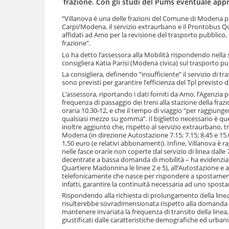
frazione. Con gli studi del Pums eventuale ap
l
u
a
t
“Villanova è una delle frazioni del Comune di Modena più
n
Carpi/Modena, il servizio extraurbano e il Prontobus Q
i
a
affidati ad Amo per la revisione del trasporto pubblico, s
.
v
frazione”.
|
i
Lo ha detto l’assessora alla Mobilità rispondendo nella 
S
g
consigliera Katia Parisi (Modena civica) sul trasporto pu
a
a
l
La consigliera, definendo “insufficiente” il servizio di 
z
sono previsti per garantire l’efficienza del Tpl previsto 
t
i
a
L’assessora, riportando i dati forniti da Amo, l’Agenzia p
o
a
frequenza di passaggio dei treni alla stazione della frazio
n
oraria 10.30-12, e che il tempo di viaggio “per raggiunge
l
e
qualsiasi mezzo su gomma”. Il biglietto necessario è quell
l
inoltre aggiunto che, rispetto al servizio extraurbano, 
a
Modena (in direzione Autostazione 7.15; 7.15; 8.45 e 15.05
n
1,50 euro (e relativi abbonamenti). Infine, Villanova è
a
nelle fasce orarie non coperte dal servizio di linea dalle 7 
v
decentrate a bassa domanda di mobilità – ha evidenziato l
i
Quartiere Madonnina le linee 2 e 5), all’Autostazione e a
g
telefonicamente che nasce per rispondere a spostamenti o
infatti, garantire la continuità necessaria ad uno spost
a
z
Rispondendo alla richiesta di prolungamento della linea 
i
risulterebbe sovradimensionata rispetto alla domanda es
o
mantenere invariata la frequenza di transito della linea
giustificati dalle caratteristiche demografiche ed urbanis
n