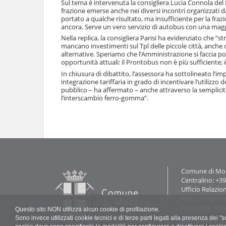
e
Sul tema è intervenuta la consigliera Lucia Connola del P
frazione emerse anche nei diversi incontri organizzati d
portato a qualche risultato, ma insufficiente per la fra
ancora. Serve un vero servizio di autobus con una maggio
Nella replica, la consigliera Parisi ha evidenziato che “s
mancano investimenti sul Tpl delle piccole città, anche 
alternative. Speriamo che l’Amministrazione si faccia po
opportunità attuali: il Prontobus non è più sufficiente
In chiusura di dibattito, l’assessora ha sottolineato l’
integrazione tariffaria in grado di incentivare l’utilizzo 
pubblico – ha affermato – anche attraverso la semplicità
l’interscambio ferro-gomma”.
Azioni
sul
documento
Contatti
Comune di Mode
Centralino: +3
Ufficio Relazio
PEC:
comune.m
Redazione ww
Questo sito NON utilizza alcun cookie di profilazione.
Sono invece utilizzati cookie tecnici e di terze parti legati alla presenza dei 
Questo sito è st