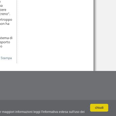
a
ha
scere
treno”.
purtroppo
 non ha
istema di
rasporto
do
Stampa
chiudi
r maggiori informazioni leggi l'informativa estesa sull'uso dei
.