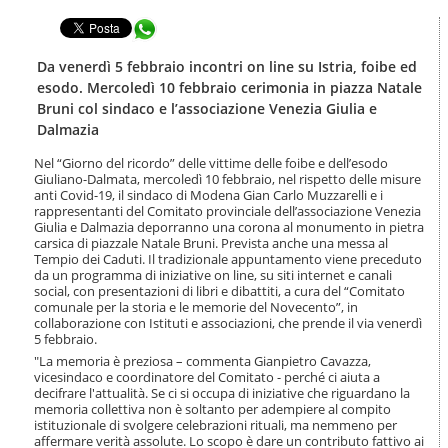
t
l
e
Condividi in WhatsApp
a
n
n
u
a
Da venerdì 5 febbraio incontri on line su Istria, foibe ed
t
v
esodo. Mercoledì 10 febbraio cerimonia in piazza Natale
i
i
Bruni col sindaco e l’associazione Venezia Giulia e
.
g
Dalmazia
|
a
S
z
Nel “Giorno del ricordo” delle vittime delle foibe e dell’esodo
a
i
Giuliano-Dalmata, mercoledì 10 febbraio, nel rispetto delle misure
l
o
anti Covid-19, il sindaco di Modena Gian Carlo Muzzarelli e i
t
n
rappresentanti del Comitato provinciale dell’associazione Venezia
a
Giulia e Dalmazia deporranno una corona al monumento in pietra
e
a
carsica di piazzale Natale Bruni. Prevista anche una messa al
l
Tempio dei Caduti. Il tradizionale appuntamento viene preceduto
da un programma di iniziative on line, su siti internet e canali
l
social, con presentazioni di libri e dibattiti, a cura del “Comitato
a
comunale per la storia e le memorie del Novecento”, in
n
collaborazione con Istituti e associazioni, che prende il via venerdì
a
5 febbraio.
v
"La memoria è preziosa – commenta Gianpietro Cavazza,
i
vicesindaco e coordinatore del Comitato - perché ci aiuta a
g
decifrare l'attualità. Se ci si occupa di iniziative che riguardano la
a
memoria collettiva non è soltanto per adempiere al compito
z
istituzionale di svolgere celebrazioni rituali, ma nemmeno per
i
affermare verità assolute. Lo scopo è dare un contributo fattivo ai