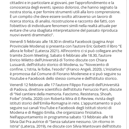
o
cittadini e in particolare ai giovani, per l’approfondimento e la
conoscenza degli eventi, spesso dolorosi, che hanno segnato la
n
nostra storia, e per fornire strumenti utili alla loro comprensione.
e
È un compito che deve essere svolto attraverso un lavoro di
ricerca storica, di analisi, ricostruzione e racconto dei fatti, con
l’obiettivo di individuare fenomeni simili nella realtà attuale per
evitare che una sbagliata interpretazione del passato riproduca
nuovi eventi drammatici".
Venerdì 5 febbraio alle 18.30 in diretta Facebook (pagina Anpi
Provinciale Modena) si presenta con l’autore Eric Gobetti il libro “E
allora le foibe? (Laterza 2021). All’incontro ci si può collegare anche
tramite Zoom Meeting. Sabato 6 febbraio alle 18.30, l’autore
Enrico Miletto dell’Università di Torino discute con Chiara
Lusuardi, dell’Istituto storico di Modena, su “Novecento di
confine. L'Istria, le foibe, l'esodo” (Franco Angeli, 2020). L’iniziativa
è promossa dal Comune di Fiorano Modenese e si può seguire su
Youtube e Facebook dello stesso comune e dell’Istituto storico.
Venerdì 12 febbraio alle 17 l’autore Filippo Focardi dell’Università
di Padova, direttore scientifico dell’Istituto Ferruccio Parri, discute
di “Nel cantiere della memoria. Fascismo, Resistenza, Shoah,
Foibe” (Viella, 2020) con Roberta Mira di E-Review, rivista degli
istituti storici dell'Emilia-Romagna in rete. L’appuntamento si può
seguire sui canali YouTube e Facebook degli Istituti storici di
Modena e di Reggio Emilia, che organizzano l’iniziativa.
Nell’appuntamento in programma sabato 13 febbraio alle
18
Silvia Dai Pra autrice di “Senza salutare nessuno. Un ritorno in
Istria” (Laterza, 2019), ne discute con Silvia Mantovani dell’Istituto