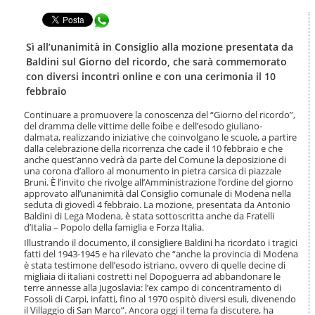
t
l
e
Condividi in WhatsApp
a
n
n
u
a
Sì all’unanimità in Consiglio alla mozione presentata da
t
v
Baldini sul Giorno del ricordo, che sarà commemorato
i
i
con diversi incontri online e con una cerimonia il 10
.
g
febbraio
|
a
S
z
Continuare a promuovere la conoscenza del “Giorno del ricordo”,
a
i
del dramma delle vittime delle foibe e dell’esodo giuliano-
l
o
dalmata, realizzando iniziative che coinvolgano le scuole, a partire
t
n
dalla celebrazione della ricorrenza che cade il 10 febbraio e che
a
anche quest’anno vedrà da parte del Comune la deposizione di
e
a
una corona d’alloro al monumento in pietra carsica di piazzale
l
Bruni. È l’invito che rivolge all’Amministrazione l’ordine del giorno
approvato all’unanimità dal Consiglio comunale di Modena nella
l
seduta di giovedì 4 febbraio. La mozione, presentata da Antonio
a
Baldini di Lega Modena, è stata sottoscritta anche da Fratelli
n
d’Italia – Popolo della famiglia e Forza Italia.
a
Illustrando il documento, il consigliere Baldini ha ricordato i tragici
v
fatti del 1943-1945 e ha rilevato che “anche la provincia di Modena
i
è stata testimone dell’esodo istriano, ovvero di quelle decine di
g
migliaia di italiani costretti nel Dopoguerra ad abbandonare le
a
terre annesse alla Jugoslavia: l’ex campo di concentramento di
z
Fossoli di Carpi, infatti, fino al 1970 ospitò diversi esuli, divenendo
i
il Villaggio di San Marco”. Ancora oggi il tema fa discutere, ha