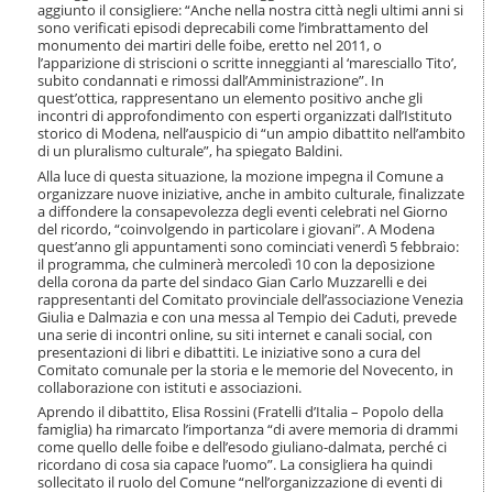
o
aggiunto il consigliere: “Anche nella nostra città negli ultimi anni si
sono verificati episodi deprecabili come l’imbrattamento del
n
monumento dei martiri delle foibe, eretto nel 2011, o
e
l’apparizione di striscioni o scritte inneggianti al ‘maresciallo Tito’,
subito condannati e rimossi dall’Amministrazione”. In
quest’ottica, rappresentano un elemento positivo anche gli
incontri di approfondimento con esperti organizzati dall’Istituto
storico di Modena, nell’auspicio di “un ampio dibattito nell’ambito
di un pluralismo culturale”, ha spiegato Baldini.
Alla luce di questa situazione, la mozione impegna il Comune a
organizzare nuove iniziative, anche in ambito culturale, finalizzate
a diffondere la consapevolezza degli eventi celebrati nel Giorno
del ricordo, “coinvolgendo in particolare i giovani”. A Modena
quest’anno gli appuntamenti sono cominciati venerdì 5 febbraio:
il programma, che culminerà mercoledì 10 con la deposizione
della corona da parte del sindaco Gian Carlo Muzzarelli e dei
rappresentanti del Comitato provinciale dell’associazione Venezia
Giulia e Dalmazia e con una messa al Tempio dei Caduti, prevede
una serie di incontri online, su siti internet e canali social, con
presentazioni di libri e dibattiti. Le iniziative sono a cura del
Comitato comunale per la storia e le memorie del Novecento, in
collaborazione con istituti e associazioni.
Aprendo il dibattito, Elisa Rossini (Fratelli d’Italia – Popolo della
famiglia) ha rimarcato l’importanza “di avere memoria di drammi
come quello delle foibe e dell’esodo giuliano-dalmata, perché ci
ricordano di cosa sia capace l’uomo”. La consigliera ha quindi
sollecitato il ruolo del Comune “nell’organizzazione di eventi di