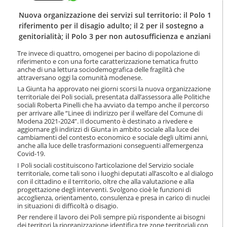
t
l
e
a
Nuova organizzazione dei servizi sul territorio: il Polo 1
n
n
riferimento per il disagio adulto; il 2 per il sostegno a
u
a
genitorialità; il Polo 3 per non autosufficienza e anziani
t
v
i
i
Tre invece di quattro, omogenei per bacino di popolazione di
.
g
riferimento e con una forte caratterizzazione tematica frutto
|
anche di una lettura sociodemografica delle fragilità che
a
S
attraversano oggi la comunità modenese.
z
a
i
La Giunta ha approvato nei giorni scorsi la nuova organizzazione
l
o
territoriale dei Poli sociali, presentata dall’assessora alle Politiche
t
sociali Roberta Pinelli che ha avviato da tempo anche il percorso
n
a
per arrivare alle “Linee di indirizzo per il welfare del Comune di
e
Modena 2021-2024”. Il documento è destinato a rivedere e
a
aggiornare gli indirizzi di Giunta in ambito sociale alla luce dei
l
cambiamenti del contesto economico e sociale degli ultimi anni,
l
anche alla luce delle trasformazioni conseguenti all’emergenza
a
Covid-19.
n
I Poli sociali costituiscono l’articolazione del Servizio sociale
a
territoriale, come tali sono i luoghi deputati all’ascolto e al dialogo
v
con il cittadino e il territorio, oltre che alla valutazione e alla
i
progettazione degli interventi. Svolgono cioè le funzioni di
g
accoglienza, orientamento, consulenza e presa in carico di nuclei
a
in situazioni di difficoltà o disagio.
z
Per rendere il lavoro dei Poli sempre più rispondente ai bisogni
i
dei territori la riorganizzazione identifica tre zone territoriali con