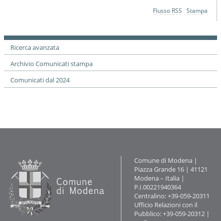
Azioni
Flusso RSS
Stampa
sul
documento
Ricerca avanzata
Archivio Comunicati stampa
Comunicati dal 2024
Contatti
Comune di Modena |
Piazza Grande 16 | 41121
Modena – Italia |
P.I.00221940364
Centralino: +39-059-20311
Ufficio Relazioni con il
Pubblico: +39-059-20312 |