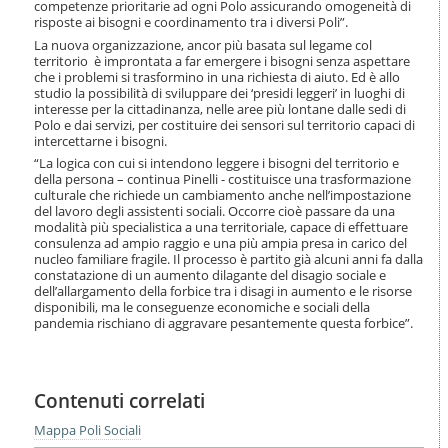
competenze prioritarie ad ogni Polo assicurando omogeneità di
risposte ai bisogni e coordinamento tra i diversi Poli”.
La nuova organizzazione, ancor più basata sul legame col
territorio è improntata a far emergere i bisogni senza aspettare
che i problemi si trasformino in una richiesta di aiuto. Ed è allo
studio la possibilità di sviluppare dei ‘presidi leggeri’ in luoghi di
interesse per la cittadinanza, nelle aree più lontane dalle sedi di
Polo e dai servizi, per costituire dei sensori sul territorio capaci di
intercettarne i bisogni.
“La logica con cui si intendono leggere i bisogni del territorio e
della persona – continua Pinelli - costituisce una trasformazione
culturale che richiede un cambiamento anche nell’impostazione
del lavoro degli assistenti sociali. Occorre cioè passare da una
modalità più specialistica a una territoriale, capace di effettuare
consulenza ad ampio raggio e una più ampia presa in carico del
nucleo familiare fragile. Il processo è partito già alcuni anni fa dalla
constatazione di un aumento dilagante del disagio sociale e
dell’allargamento della forbice tra i disagi in aumento e le risorse
disponibili, ma le conseguenze economiche e sociali della
pandemia rischiano di aggravare pesantemente questa forbice”.
Contenuti correlati
Mappa Poli Sociali