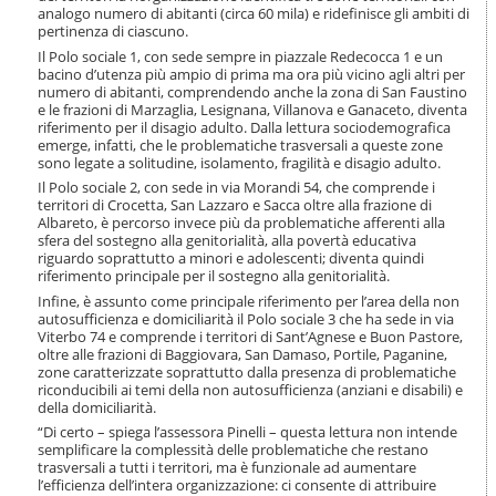
o
analogo numero di abitanti (circa 60 mila) e ridefinisce gli ambiti di
n
pertinenza di ciascuno.
e
Il Polo sociale 1, con sede sempre in piazzale Redecocca 1 e un
bacino d’utenza più ampio di prima ma ora più vicino agli altri per
numero di abitanti, comprendendo anche la zona di San Faustino
e le frazioni di Marzaglia, Lesignana, Villanova e Ganaceto, diventa
riferimento per il disagio adulto. Dalla lettura sociodemografica
emerge, infatti, che le problematiche trasversali a queste zone
sono legate a solitudine, isolamento, fragilità e disagio adulto.
Il Polo sociale 2, con sede in via Morandi 54, che comprende i
territori di Crocetta, San Lazzaro e Sacca oltre alla frazione di
Albareto, è percorso invece più da problematiche afferenti alla
sfera del sostegno alla genitorialità, alla povertà educativa
riguardo soprattutto a minori e adolescenti; diventa quindi
riferimento principale per il sostegno alla genitorialità.
Infine, è assunto come principale riferimento per l’area della non
autosufficienza e domiciliarità il Polo sociale 3 che ha sede in via
Viterbo 74 e comprende i territori di Sant’Agnese e Buon Pastore,
oltre alle frazioni di Baggiovara, San Damaso, Portile, Paganine,
zone caratterizzate soprattutto dalla presenza di problematiche
riconducibili ai temi della non autosufficienza (anziani e disabili) e
della domiciliarità.
“Di certo – spiega l’assessora Pinelli – questa lettura non intende
semplificare la complessità delle problematiche che restano
trasversali a tutti i territori, ma è funzionale ad aumentare
l’efficienza dell’intera organizzazione: ci consente di attribuire