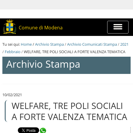
S
a
l
t
a
Espandi
Comune di Modena
a
barra
i
di
c
navigazi
Tu sei qui:
Home
/
Archivio Stampa
/
Archivio Comunicati Stampa
/
2021
o
n
/
Febbraio
/
WELFARE, TRE POLI SOCIALI A FORTE VALENZA TEMATICA
t
Archivio Stampa
e
n
u
t
S
i
a
.
l
|
10/02/2021
t
S
WELFARE, TRE POLI SOCIALI
a
a
a
l
i
A FORTE VALENZA TEMATICA
t
c
a
o
a
n
Condividi in WhatsApp
l