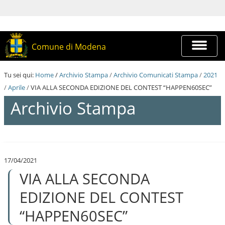
S
a
l
t
a
Espandi
Comune di Modena
a
barra
i
di
c
navigazi
Tu sei qui:
Home
/
Archivio Stampa
/
Archivio Comunicati Stampa
/
2021
o
n
/
Aprile
/
VIA ALLA SECONDA EDIZIONE DEL CONTEST “HAPPEN60SEC”
t
Archivio Stampa
e
n
u
t
S
i
a
.
l
|
17/04/2021
t
S
VIA ALLA SECONDA
a
a
a
l
i
EDIZIONE DEL CONTEST
t
c
a
o
“HAPPEN60SEC”
a
n
l