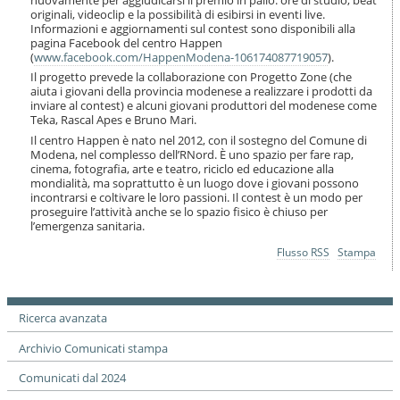
o
originali, videoclip e la possibilità di esibirsi in eventi live.
n
Informazioni e aggiornamenti sul contest sono disponibili alla
e
pagina Facebook del centro Happen
(
www.facebook.com/HappenModena-106174087719057
).
Il progetto prevede la collaborazione con Progetto Zone (che
aiuta i giovani della provincia modenese a realizzare i prodotti da
inviare al contest) e alcuni giovani produttori del modenese come
Teka, Rascal Apes e Bruno Mari.
Il centro Happen è nato nel 2012, con il sostegno del Comune di
Modena, nel complesso dell’RNord. È uno spazio per fare rap,
cinema, fotografia, arte e teatro, riciclo ed educazione alla
mondialità, ma soprattutto è un luogo dove i giovani possono
incontrarsi e coltivare le loro passioni. Il contest è un modo per
proseguire l’attività anche se lo spazio fisico è chiuso per
l’emergenza sanitaria.
Azioni
Flusso RSS
Stampa
sul
documento
Ricerca avanzata
Archivio Comunicati stampa
Comunicati dal 2024