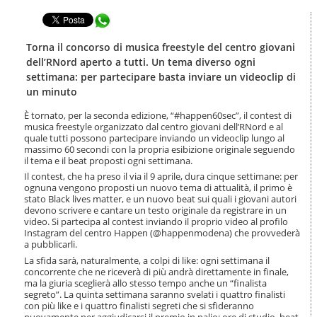
t
l
e
Condividi in WhatsApp
a
n
n
u
a
Torna il concorso di musica freestyle del centro giovani
t
v
dell’RNord aperto a tutti. Un tema diverso ogni
i
i
settimana: per partecipare basta inviare un videoclip di
.
g
un minuto
|
a
S
z
È tornato, per la seconda edizione, “#happen60sec”, il contest di
a
i
musica freestyle organizzato dal centro giovani dell’RNord e al
l
o
quale tutti possono partecipare inviando un videoclip lungo al
t
n
massimo 60 secondi con la propria esibizione originale seguendo
a
il tema e il beat proposti ogni settimana.
e
a
Il contest, che ha preso il via il 9 aprile, dura cinque settimane: per
l
ognuna vengono proposti un nuovo tema di attualità, il primo è
l
stato Black lives matter, e un nuovo beat sui quali i giovani autori
a
devono scrivere e cantare un testo originale da registrare in un
n
video. Si partecipa al contest inviando il proprio video al profilo
Instagram del centro Happen (@happenmodena) che provvederà
a
a pubblicarli.
v
i
La sfida sarà, naturalmente, a colpi di like: ogni settimana il
g
concorrente che ne riceverà di più andrà direttamente in finale,
ma la giuria sceglierà allo stesso tempo anche un “finalista
a
segreto”. La quinta settimana saranno svelati i quattro finalisti
z
con più like e i quattro finalisti segreti che si sfideranno
i
nuovamente per aggiudicarsi il premio in palio: ore di studio, beat