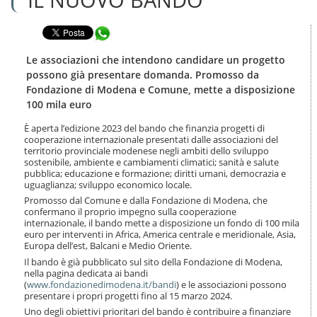
n
l
t
a
e
Condividi in WhatsApp
n
n
a
u
v
Le associazioni che intendono candidare un progetto
t
i
possono già presentare domanda. Promosso da
i
g
Fondazione di Modena e Comune, mette a disposizione
.
a
100 mila euro
|
z
S
i
È aperta l’edizione 2023 del bando che finanzia progetti di
a
o
cooperazione internazionale presentati dalle associazioni del
l
n
territorio provinciale modenese negli ambiti dello sviluppo
t
e
sostenibile, ambiente e cambiamenti climatici; sanità e salute
a
pubblica; educazione e formazione; diritti umani, democrazia e
a
uguaglianza; sviluppo economico locale.
l
Promosso dal Comune e dalla Fondazione di Modena, che
l
confermano il proprio impegno sulla cooperazione
a
internazionale, il bando mette a disposizione un fondo di 100 mila
n
euro per interventi in Africa, America centrale e meridionale, Asia,
Europa dell’est, Balcani e Medio Oriente.
a
v
Il bando è già pubblicato sul sito della Fondazione di Modena,
i
nella pagina dedicata ai bandi
g
(
www.fondazionedimodena.it/bandi
) e le associazioni possono
presentare i propri progetti fino al 15 marzo 2024.
a
z
Uno degli obiettivi prioritari del bando è contribuire a finanziare