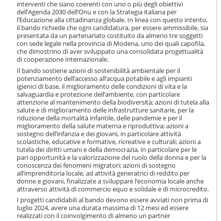
i
interventi che siano coerenti con uno o più degli obiettivi
dell’Agenda 2030 dell’Onu e con la Strategia italiana per
o
l’Educazione alla cittadinanza globale. In linea con questo intento,
n
il bando richiede che ogni candidatura, per essere ammissibile, sia
e
presentata da un partenariato costituito da almeno tre soggetti
con sede legale nella provincia di Modena, uno dei quali capofila,
che dimostrino di aver sviluppato una consolidata progettualità
di cooperazione internazionale.
Il bando sostiene azioni di sostenibilità ambientale per il
potenziamento dell’accesso all’acqua potabile e agli impianti
igienici di base, il miglioramento delle condizioni di vita e la
salvaguardia e protezione dell’ambiente, con particolare
attenzione al mantenimento della biodiversità; azioni di tutela alla
salute e di miglioramento delle infrastrutture sanitarie, per la
riduzione della mortalità infantile, delle pandemie e per il
miglioramento della salute materna e riproduttiva; azioni a
sostegno dell’infanzia e dei giovani, in particolare attività
scolastiche, educative e formative, ricreative e culturali; azioni a
tutela dei diritti umani e della democrazia, in particolare per le
pari opportunità e la valorizzazione del ruolo della donna e per la
conoscenza dei fenomeni migratori; azioni di sostegno
all’imprenditoria locale, ad attività generatrici di reddito per
donne e giovani, finalizzate a sviluppare l’economia locale anche
attraverso attività di commercio equo e solidale e di microcredito.
I progetti candidabili al bando devono essere avviati non prima di
luglio 2024, avere una durata massima di 12 mesi ed essere
realizzati con il coinvolgimento di almeno un partner