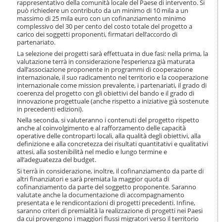
rappresentativo della comunità locale del Paese di intervento. Si
può richiedere un contributo da un minimo di 10 mila a un
massimo di 25 mila euro con un cofinanziamento minimo
complessivo del 30 per cento del costo totale del progetto a
carico dei soggetti proponenti, firmatari dell’accordo di
partenariato.
La selezione dei progetti sarà effettuata in due fasi: nella prima, la
valutazione terrà in considerazione l’esperienza già maturata
dall’associazione proponente in programmi di cooperazione
internazionale, il suo radicamento nel territorio e la cooperazione
internazionale come mission prevalente, i partenariati, il grado di
coerenza del progetto con gli obiettivi del bando e il grado di
innovazione progettuale (anche rispetto a iniziative già sostenute
in precedenti edizioni).
Nella seconda, si valuteranno i contenuti del progetto rispetto
anche al coinvolgimento e al rafforzamento delle capacità
operative delle controparti locali, alla qualità degli obiettivi, alla
definizione e alla concretezza dei risultati quantitativi e qualitativi
attesi, alla sostenibilità nel medio e lungo termine e
all’adeguatezza del budget.
Si terrà in considerazione, inoltre, il cofinanziamento da parte di
altri finanziatori e sarà premiata la maggior quota di
cofinanziamento da parte del soggetto proponente. Saranno
valutate anche la documentazione di accompagnamento
presentata e le rendicontazioni di progetti precedenti. Infine,
saranno criteri di premialità la realizzazione di progetti nei Paesi
da cui provengono i maggiori flussi migratori verso il territorio