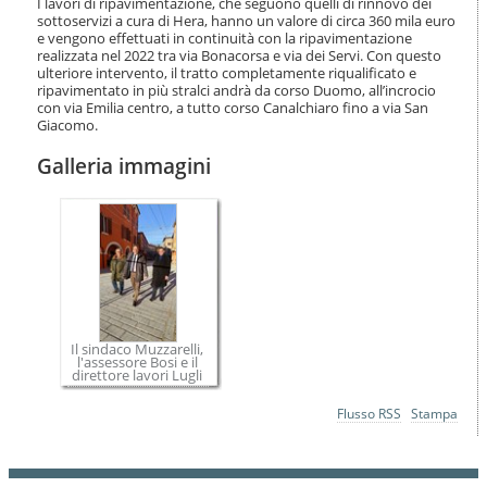
I lavori di ripavimentazione, che seguono quelli di rinnovo dei
i
sottoservizi a cura di Hera, hanno un valore di circa 360 mila euro
o
e vengono effettuati in continuità con la ripavimentazione
n
realizzata nel 2022 tra via Bonacorsa e via dei Servi. Con questo
e
ulteriore intervento, il tratto completamente riqualificato e
ripavimentato in più stralci andrà da corso Duomo, all’incrocio
con via Emilia centro, a tutto corso Canalchiaro fino a via San
Giacomo.
Galleria immagini
Il sindaco Muzzarelli,
l'assessore Bosi e il
direttore lavori Lugli
Azioni
Flusso RSS
Stampa
sul
documento