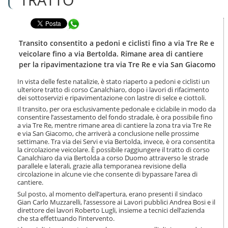
n
l
t
a
e
Condividi in WhatsApp
n
n
a
u
v
Transito consentito a pedoni e ciclisti fino a via Tre Re e
t
i
veicolare fino a via Bertolda. Rimane area di cantiere
i
g
per la ripavimentazione tra via Tre Re e via San Giacomo
.
a
|
z
In vista delle feste natalizie, è stato riaperto a pedoni e ciclisti un
S
i
ulteriore tratto di corso Canalchiaro, dopo i lavori di rifacimento
a
o
dei sottoservizi e ripavimentazione con lastre di selce e ciottoli.
l
n
Il transito, per ora esclusivamente pedonale e ciclabile in modo da
t
e
consentire l’assestamento del fondo stradale, è ora possibile fino
a
a via Tre Re, mentre rimane area di cantiere la zona tra via Tre Re
a
e via San Giacomo, che arriverà a conclusione nelle prossime
l
settimane. Tra via dei Servi e via Bertolda, invece, è ora consentita
l
la circolazione veicolare. È possibile raggiungere il tratto di corso
Canalchiaro da via Bertolda a corso Duomo attraverso le strade
a
parallele e laterali, grazie alla temporanea revisione della
n
circolazione in alcune vie che consente di bypassare l’area di
a
cantiere.
v
Sul posto, al momento dell’apertura, erano presenti il sindaco
i
Gian Carlo Muzzarelli, l’assessore ai Lavori pubblici Andrea Bosi e il
g
direttore dei lavori Roberto Lugli, insieme a tecnici dell’azienda
a
che sta effettuando l’intervento.
z