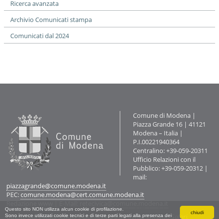
Ricerca avanzata
Archivio Comunicati stampa
Comunicati dal 2024
Contatti
Comune di Modena |
Piazza Grande 16 | 41121
Modena – Italia |
P.I.00221940364
Centralino: +39-059-20311
Ufficio Relazioni con il
Pubblico: +39-059-20312 |
mail:
piazzagrande@comune.modena.it
PEC:
comune.modena@cert.comune.modena.it
Redazione www
| E-Mail:
retecivica@comune.modena.it
Questo sito NON utilizza alcun cookie di profilazione.
chiudi
Questo sito è stato testato e ottimizzato per Firefox, Chrome, Safari,
Sono invece utilizzati cookie tecnici e di terze parti legati alla presenza dei