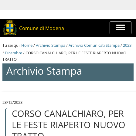
S
a
l
t
a
Espandi
Comune di Modena
a
barra
i
di
c
navigazi
Tu sei qui:
Home
/
Archivio Stampa
/
Archivio Comunicati Stampa
/
2023
o
n
/
Dicembre
/
CORSO CANALCHIARO, PER LE FESTE RIAPERTO NUOVO
t
TRATTO
e
Archivio Stampa
n
u
t
i
S
.
a
|
l
S
23/12/2023
t
a
CORSO CANALCHIARO, PER
a
l
a
t
i
LE FESTE RIAPERTO NUOVO
a
c
a
o
TRATTO
l