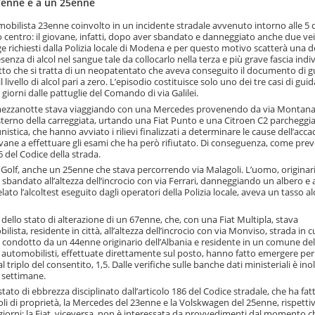
67enne e a un 25enne
obilista 23enne coinvolto in un incidente stradale avvenuto intorno alle 5 d
o centro: il giovane, infatti, dopo aver sbandato e danneggiato anche due veic
gge richiesti dalla Polizia locale di Modena e per questo motivo scatterà una 
nza di alcol nel sangue tale da collocarlo nella terza e più grave fascia indi
fatto che si tratta di un neopatentato che aveva conseguito il documento di g
vello di alcol pari a zero. L’episodio costituisce solo uno dei tre casi di guid
 giorni dalle pattuglie del Comando di via Galilei.
alla mezzanotte stava viaggiando con una Mercedes provenendo da via Montan
’esterno della carreggiata, urtando una Fiat Punto e una Citroen C2 parcheggia
nistica, che hanno avviato i rilievi finalizzati a determinare le cause dell’acc
ovane a effettuare gli esami che ha però rifiutato. Di conseguenza, come prev
86 del Codice della strada.
 Golf, anche un 25enne che stava percorrendo via Malagoli. L’uomo, originari
bandato all’altezza dell’incrocio con via Ferrari, danneggiando un albero e 
elato l’alcoltest eseguito dagli operatori della Polizia locale, aveva un tasso al
 dello stato di alterazione di un 67enne, che, con una Fiat Multipla, stava
lista, residente in città, all’altezza dell’incrocio con via Monviso, strada in c
t condotto da un 44enne originario dell’Albania e residente in un comune del
li automobilisti, effettuate direttamente sul posto, hanno fatto emergere per 
triplo del consentito, 1,5. Dalle verifiche sulle banche dati ministeriali è ino
 settimane.
stato di ebbrezza disciplinato dall’articolo 186 del Codice stradale, che ha fat
eicoli di proprietà, la Mercedes del 23enne e la Volskwagen del 25enne, rispet
80 giorni; la Fiat, viceversa, non è interessata da provvedimenti dal momento c