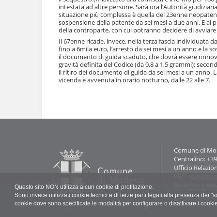
e
intestata ad altre persone. Sarà ora l’Autorità giudiziari
situazione più complessa è quella del 23enne neopatenta
sospensione della patente da sei mesi a due anni. E ai p
della controparte, con cui potranno decidere di avviare l’
Il 67enne ricade, invece, nella terza fascia individuata
fino a 6mila euro, l’arresto da sei mesi a un anno e la
il documento di guida scaduto, che dovrà essere rinnova
gravità definita del Codice (da 0,8 a 1,5 grammi): secon
il ritiro del documento di guida da sei mesi a un anno
vicenda è avvenuta in orario notturno, dalle 22 alle 7.
Azioni
sul
documento
Contatti
Comune di Mode
Centralino: +3
Ufficio Relazio
PEC:
comune.m
Redazione ww
Questo sito NON utilizza alcun cookie di profilazione.
Sono invece utilizzati cookie tecnici e di terze parti legati alla presenza dei 
Questo sito è st
cookie dove sono specificate le modalità per configurare o disattivare i cooki