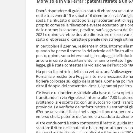
Monviso e in via Ferrari: patenti ritirate a un 
l
u
a
t
Dovrà rispondere di guida in stato di ebbrezza un autom
n
notte tra venerdì 15 e sabato 16 dicembre in via Vacigli
i
a
sosta, ha rifiutato di sottoporsi agli accertamenti di le
.
v
proprio come se la rilevazione avesse accertato una prese
|
dalle norme; la sanzione, peraltro, sarà aggravata dal 
i
S
2021 e quindi avrebbe dovuto dimostrare di osservare il li
g
a
stato di ebbrezza di carattere penale rilevati negli ultimi
a
l
In particolare il 23enne, residente in città, intorno 
z
t
quando ha perso il controllo del veicolo ed è finito all
i
a
posto, quindi, sono intervenuti gli equipaggi dell’Infortu
o
a
ancora in corso di accertamento, e hanno invitato il gi
n
l
legge, gli è stata contestata la violazione dell’articolo 1
e
l
Ha perso il controllo della sua vettura, una Volkswagen
a
Romania e residente a Foggia, intorno a mezzanotte ha s
n
fioriere collocate sul ciglio della strada. Come ha poi riv
a
oltre il doppio del consentito, circa 1,3 grammi per litro.
v
C’è invece un incidente stradale alla base della scoperta
i
transitando in via Vignolese. Intorno alle 17.30 l’automobi
g
svoltando, si è scontrato con un autocarro Ford Transi
provincia. Le verifiche dell’Infortunistica su entrambi g
a
67enne un valore di alcol nel sangue di poco superiore al 
z
emerso che la patente dell’uomo era scaduta da alcune
i
o
Ai tre conducenti è stato contestato il reato di guida in 
scattare il ritiro delle patenti e ha comportato per i v
n
il sequestro (finalizzato alla confisca) e il fermo per 1