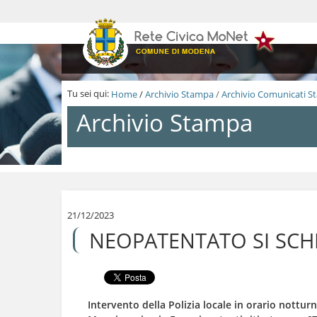
S
a
l
t
a
a
i
Tu sei qui:
Home
/
Archivio Stampa
/
Archivio Comunicati 
c
o
Archivio Stampa
n
t
e
n
S
u
a
t
l
i
t
.
a
21/12/2023
|
a
NEOPATENTATO SI SCHI
S
i
a
c
l
o
t
n
a
t
a
e
Intervento della Polizia locale in orario notturno
l
n