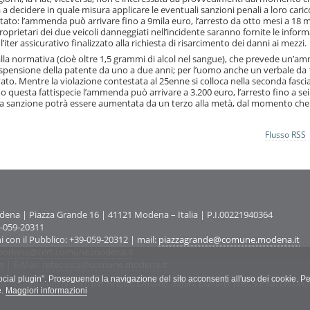
a a decidere in quale misura applicare le eventuali sanzioni penali a loro caric
to: l’ammenda può arrivare fino a 9mila euro, l’arresto da otto mesi a 18 me
roprietari dei due veicoli danneggiati nell’incidente saranno fornite le inform
iter assicurativo finalizzato alla richiesta di risarcimento dei danni ai mezzi.
 dalla normativa (cioè oltre 1,5 grammi di alcol nel sangue), che prevede un’
 sospensione della patente da uno a due anni; per l’uomo anche un verbale da
to. Mentre la violazione contestata al 25enne si colloca nella seconda fascia
do questa fattispecie l’ammenda può arrivare a 3.200 euro, l’arresto fino a sei
. La sanzione potrà essere aumentata da un terzo alla metà, dal momento che
Flusso RSS
na | Piazza Grande 16 | 41121 Modena – Italia | P.I.00221940364
9-059-20311
ni con il Pubblico: +39-059-20312 | mail:
piazzagrande@comune.modena.it
odena@cert.comune.modena.it
w
| E-Mail:
retecivica@comune.modena.it
"social plugin". Proseguendo la navigazione del sito acconsenti all'uso dei cookie. Pe
ato testato e ottimizzato per Firefox, Chrome, Safari, Explorer (Ver. 9 e successive)
e.
Maggiori informazioni