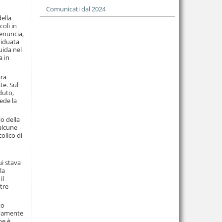
Comunicati dal 2024
ella
oli in
denuncia,
viduata
uida nel
a in
ara
te. Sul
aduto,
ede la
o della
alcune
colico di
ui stava
la
il
ltre
to
tivamente
he è