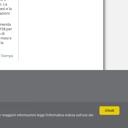
o. La
si e la
azioni
ammenda
 158 per
 di
 mesi e
 la
Stampa
chiudi
r maggiori informazioni leggi l'informativa estesa sull'uso dei
.